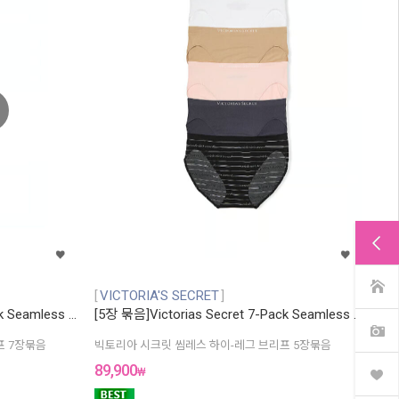
VICTORIA'S SECRET
[7장 묶음]Victorias Secret 7-Pack Seamless High-Leg Brief Panties
[5장 묶음]Victorias Secret 7-Pack Seamless High-Leg Brief Panties
프 7장묶음
빅토리아 시크릿 씸레스 하이-레그 브리프 5장묶음
89,900
₩