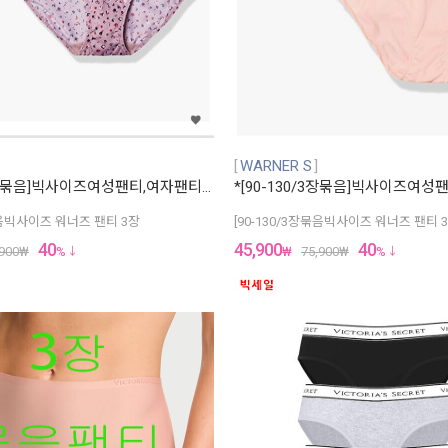
WARNER S
*[90-130/3장묶음]빅사이즈여성팬티,여자팬티 90, 95, 100, 105, 110,115
장묶음빅사이즈 워너즈 팬티 3장
[90-130/3장묶음빅사이즈 워너즈 팬티 
40
45,900
40
900
₩
%
₩
75,900
₩
%