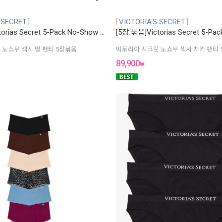
 SECRET
VICTORIA'S SECRET
[5장 묶음]Victorias Secret 5-Pack No-Show Thong Panties
 노쇼우 섹시 떵 팬티 5장묶음
빅토리아 시크릿 노쇼우 섹시 치키 팬티
89,900
₩