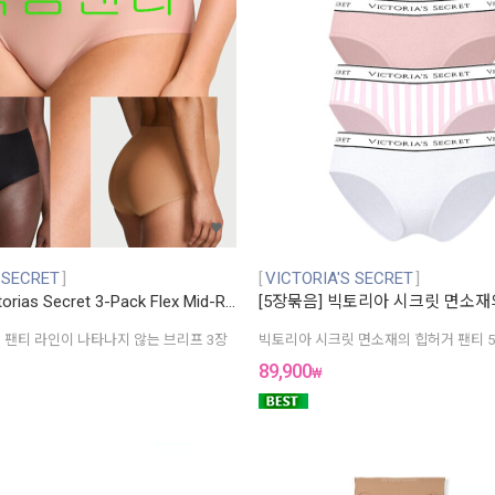
 SECRET
VICTORIA'S SECRET
[3장 묶음]Victorias Secret 3-Pack Flex Mid-Rise Modern Brief Panty
 팬티 라인이 나타나지 않는 브리프 3장
빅토리아 시크릿 면소재의 힙허거 팬티 
89,900
₩