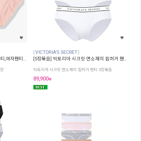
VICTORIA'S SECRET
*[90-130/3장묶음]빅사이즈여성팬티,여자팬티 90, 95, 100, 105, 110,115
[5장묶음] 빅토리아 시크릿 면소재의 힙허거 팬티 5장묶음
3장
빅토리아 시크릿 면소재의 힙허거 팬티 5장묶음
89,900
₩