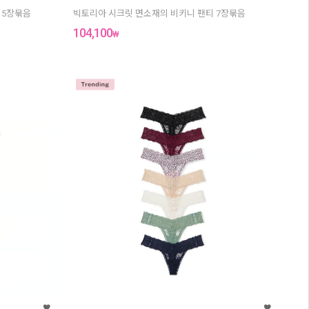
 5장묶음
빅토리아 시크릿 면소재의 비키니 팬티 7장묶음
104,100
₩