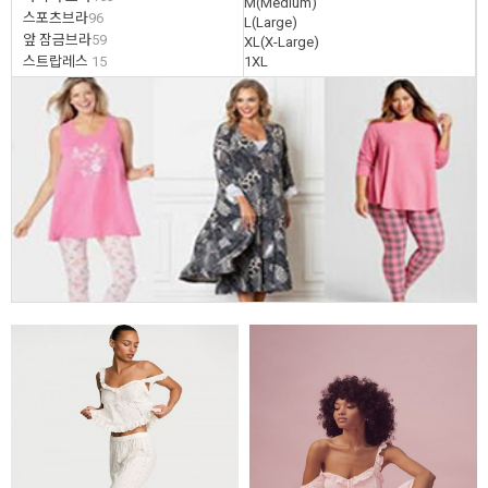
M(Medium)
스포츠브라
96
L(Large)
앞 잠금브라
59
XL(X-Large)
스트랍레스
15
1XL
2XL
브라/ 팬티 세트
50
3XL
팬티
66
4XL
보정속옷
56
5XL
잠옷/라운지 웨어/가운(로브)
47
6XL
운동복
5