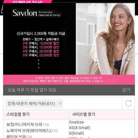
여성잠옷&가운
빅사이즈여성속옷
빅사이즈섹시란제리& 
47
오늘 하루 이 창을 열지 않음
닫기
랭킹순
개
잠옷/라운지 웨어/가운(로브)
스타일별 찾기
사이즈별 찾기
OneSize
보정/미니마이져 브라
110
XS(X-Small)
노와이어 브라(와이어레스)
210
S(Small)
와이어 브라
153