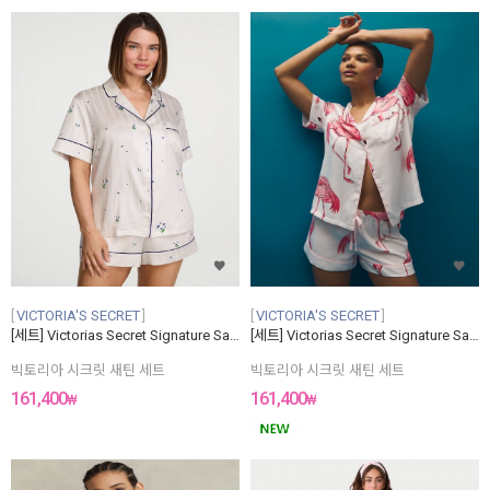
VICTORIA'S SECRET
VICTORIA'S SECRET
[세트] Victorias Secret Signature Satin Short Pajama Set
[세트] Victorias Secret Signature Satin Short Pajama Set
빅토리아 시크릿 새틴 세트
빅토리아 시크릿 새틴 세트
161,400
161,400
₩
₩