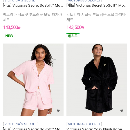
VICTORIA'S SECRET
VICTORIA'S SECRET
[세트] Victorias Secret SoSoft™ Modal Short Pajama Set
[세트] Victorias Secret SoSoft™ Modal Short Pajama Set
빅토리아 시크릿 부드러운 모달 파자마
빅토리아 시크릿 부드러운 모달 파자마
세트
세트
143,500
143,500
₩
₩
VICTORIA'S SECRET
VICTORIA'S SECRET
[세트] Victorias Secret SoSoft™ Modal Short Pajama Set
Victorias Secret Cozy Plush Robe