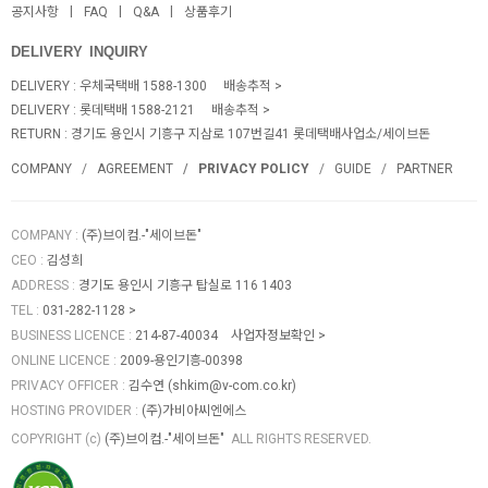
공지사항
FAQ
Q&A
상품후기
DELIVERY INQUIRY
DELIVERY : 우체국택배 1588-1300
배송추적
DELIVERY : 롯데택배 1588-2121
배송추적
RETURN :
경기도 용인시 기흥구 지삼로 107번길41 롯데택배사업소/세이브돈
COMPANY
AGREEMENT
PRIVACY POLICY
GUIDE
PARTNER
COMPANY
:
(주)브이컴.-"세이브돈"
CEO
:
김성희
ADDRESS
:
경기도 용인시 기흥구 탑실로 116 1403
TEL
:
031-282-1128
BUSINESS LICENCE
:
214-87-40034
사업자정보확인
ONLINE LICENCE
:
2009-용인기흥-00398
PRIVACY OFFICER
:
김수연 (
shkim@v-com.co.kr
)
HOSTING PROVIDER
:
(주)가비아씨엔에스
COPYRIGHT (c)
(주)브이컴.-"세이브돈"
ALL RIGHTS RESERVED.