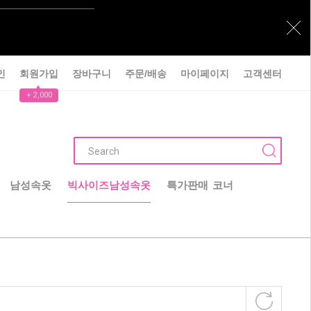
인
회원가입
장바구니
주문/배송
마이페이지
고객센터
▲
+ 2,000
남성속옷
빅사이즈남성속옷
특가판매 코너