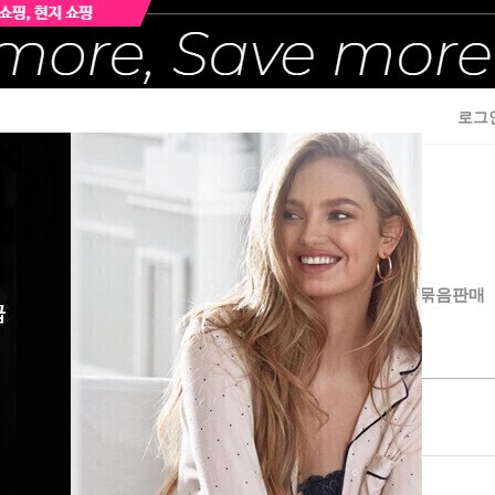
로그
이즈여성속옷
빅사이즈섹시란제리& 잠옷가운
남/여 묶음판매