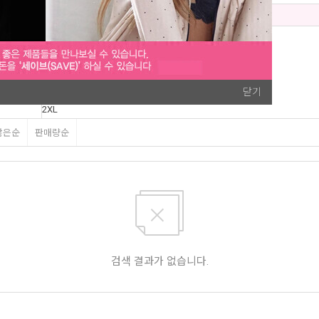
사이즈별 찾기
XS(X-Small)
S(Small)
M(Medium)
L(Large)
XL(X-Large)
닫기
1XL
2XL
3XL
많은순
판매량순
4XL
5XL
6XL
검색 결과가 없습니다.