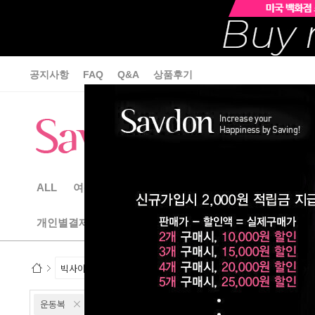
공지사항
FAQ
Q&A
상품후기
ALL
여성속옷
섹시란제리
여성잠옷&가운
빅사
개인별결제상품
*인기 수입상품
운동복