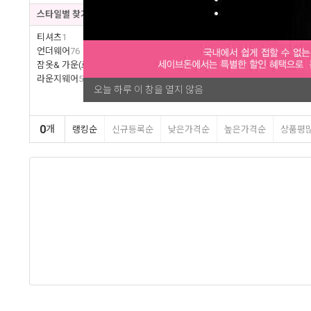
스타일별 찾기
티셔츠
1
언더웨어
76
잠옷& 가운(로브)
14
라운지웨어
5
오늘 하루 이 창을 열지 않음
0
개
랭킹순
신규등록순
낮은가격순
높은가격순
상품평