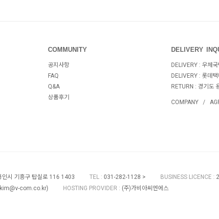
COMMUNITY
DELIVERY INQ
공지사항
DELIVERY : 우체국
FAQ
DELIVERY : 롯데택
Q&A
RETURN :
경기도 
상품후기
COMPANY
AG
인시 기흥구 탑실로 116 1403
TEL
:
031-282-1128
BUSINESS LICENCE
:
kim@v-com.co.kr
)
HOSTING PROVIDER
:
(주)가비아씨엔에스